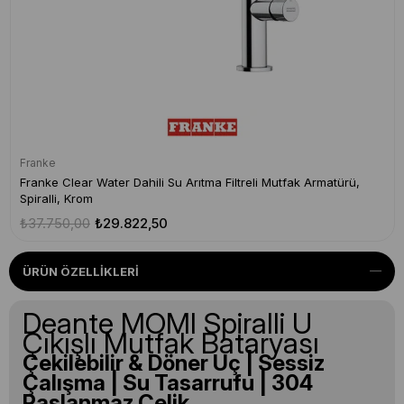
Franke
Franke Clear Water Dahili Su Arıtma Filtreli Mutfak Armatürü,
Spiralli, Krom
₺37.750,00
₺29.822,50
ÜRÜN ÖZELLIKLERI
Deante MOMI Spiralli U
Çıkışlı Mutfak Bataryası
Çekilebilir & Döner Uç | Sessiz
Çalışma | Su Tasarrufu | 304
Paslanmaz Çelik