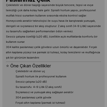
Çekilebilir ve döner başlığı sayesinde büyük tencere, tepsi ve evye
temizliği çok daha kolay hale gelir. Spiralli hortum yapısı, profesyonel
mutfak hissi sunarken kullanım sırasında ekstra kontrol sağlar.
Honeycomb aeratör teknolojisi ile suyu hava ile karıştırarak yumuşak,
dengeli ve sıçramasız bir akış oluşturur. Z akış sınıfı (4–9 L/dk) sayesinde
su tasarrufu sağlarken performanstan ödün vermez.
Sessiz çalışma özelliği (≤20 dB), özellikle açık mutfaklarda konforlu bir
kullanım sunar.
304 kalite paslanmaz çelik gövdesi uzun ömürlü ve dayanıklıdır. Fırçalı
altın kaplama yüzeyi ise parmak izi tutmaz, kolay temizlenir ve mutfağınıza
şık bir görünüm kazandırır.
⭐ Öne Çıkan Özellikler
Çekilebilir ve döner uç
Spiralli hortum ile profesyonel kullanım
Sessiz çalışma (≤20 dB)
Su tasarrufu: 4–9 L/dk (Z akış sınıfı)
Sıçramasız ve yumuşak akış sağlayan aeratör
304 paslanmaz çelik gövde
Fırçalı altın kaplama (parmak izi tutmaz)