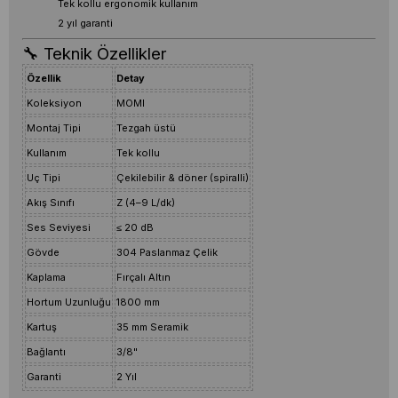
Tek kollu ergonomik kullanım
2 yıl garanti
🔧 Teknik Özellikler
Özellik
Detay
Koleksiyon
MOMI
Montaj Tipi
Tezgah üstü
Kullanım
Tek kollu
Uç Tipi
Çekilebilir & döner (spiralli)
Akış Sınıfı
Z (4–9 L/dk)
Ses Seviyesi
≤ 20 dB
Gövde
304 Paslanmaz Çelik
Kaplama
Fırçalı Altın
Hortum Uzunluğu
1800 mm
Kartuş
35 mm Seramik
Bağlantı
3/8"
Garanti
2 Yıl