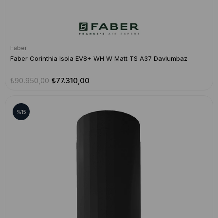
Faber
Faber Corinthia Isola EV8+ WH W Matt TS A37 Davlumbaz
₺90.950,00
₺77.310,00
%15