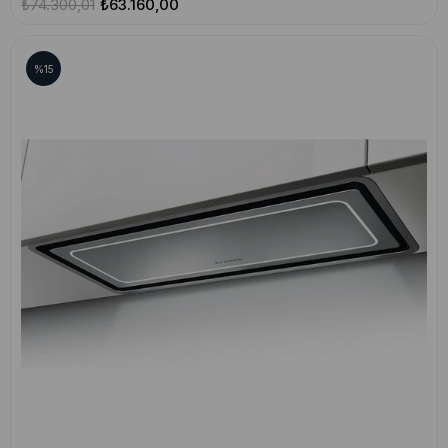
₺74.300,01
₺63.160,00
%15