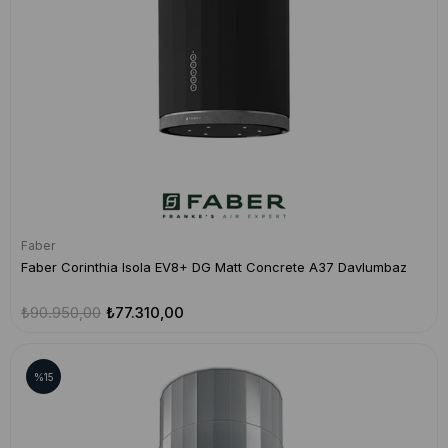
Faber
Faber Corinthia Isola EV8+ DG Matt Concrete A37 Davlumbaz
₺90.950,00
₺77.310,00
%15