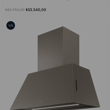
₺62.750,00
₺53.340,00
%15