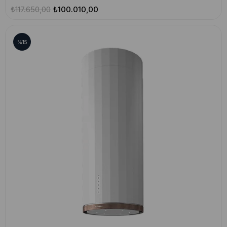
₺117.650,00
₺100.010,00
%15