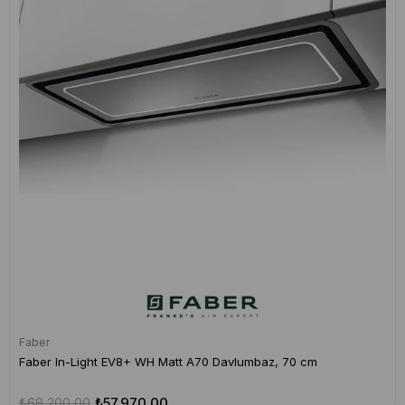
Faber
Faber In-Light EV8+ WH Matt A70 Davlumbaz, 70 cm
₺68.200,00
₺57.970,00