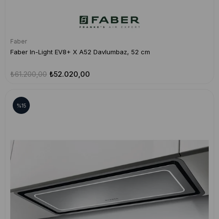
Faber
Faber In-Light EV8+ X A52 Davlumbaz, 52 cm
₺61.200,00
₺52.020,00
%15