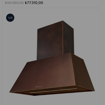
₺90.950,00
₺77.310,00
%15