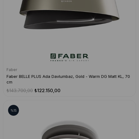
Faber
Faber BELLE PLUS Ada Davlumbaz, Gold - Warm DG Matt KL, 70
cm
₺143.700,00
₺122.150,00
%15