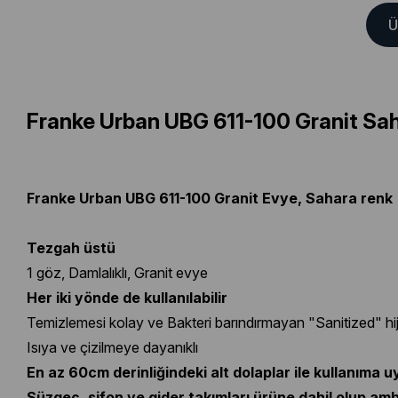
Ü
Franke Urban UBG 611-100 Granit Sah
Franke Urban UBG 611-100 Granit Evye, Sahara renk
Tezgah üstü
1 göz, Damlalıklı, Granit evye
Her iki yönde de kullanılabilir
Temizlemesi kolay ve Bakteri barındırmayan "Sanitized" hi
Isıya ve çizilmeye dayanıklı
En az 60cm derinliğindeki alt dolaplar ile kullanıma 
Süzgeç, sifon ve gider takımları ürüne dahil olup amba