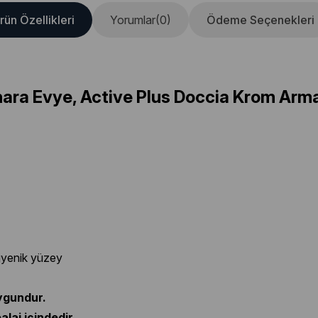
rün Özellikleri
Yorumlar
(0)
Ödeme Seçenekleri
ara Evye, Active Plus Doccia Krom Arm
jyenik yüzey
uygundur.
laj içindedir.