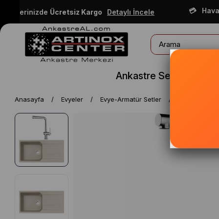
Havale /
şlerinizde
Ücretsiz Kargo
Detaylı İncele
Ankastre Setler
Ankas
Anasayfa
Evyeler
Evye-Armatür Setler
Franke UBG 6