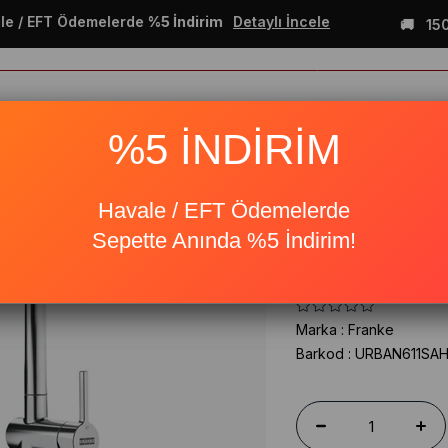
 EFT Ödemelerde
%5 İndirim
Detaylı İncele
1500₺ v
%5 İNDİRİM
tre Ürünler
Evyeler
Armatür Batarya
Solo Ü
11-100 Granit Sahara Evye, Active Plus Doccia Krom Armatür
Havale / EFT Ödemelerde
Sepette Anında %5 İndirim!
Franke UBG 611
Doccia Krom A
Marka
:
Franke
Barkod
:
URBAN611SA