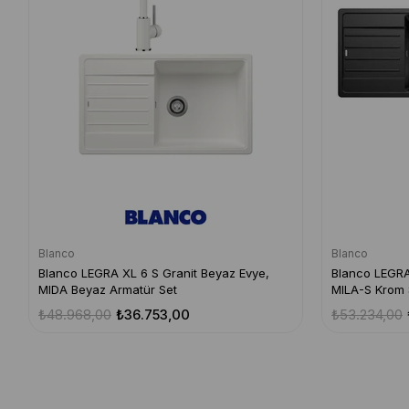
Blanco
Blanco
Blanco LEGRA XL 6 S Granit Beyaz Evye,
Blanco LEGRA 
MIDA Beyaz Armatür Set
MILA-S Krom S
₺48.968,00
₺36.753,00
₺53.234,00