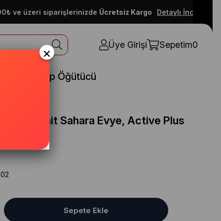
e üzeri siparişlerinizde
Ücretsiz Kargo
Detaylı İncele
Üye Girişi
Sepetim
0
×
rünler
Çöp Öğütücü
-100 Granit Sahara Evye, Active Plus
rmatür
H02