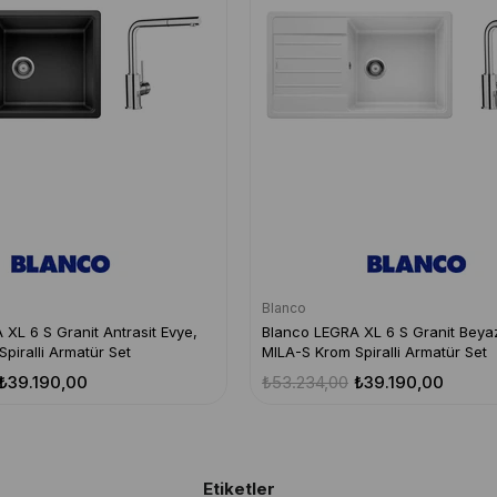
Blanco
XL 6 S Granit Antrasit Evye,
Blanco LEGRA XL 6 S Granit Beya
piralli Armatür Set
MILA-S Krom Spiralli Armatür Set
₺39.190,00
₺53.234,00
₺39.190,00
Etiketler